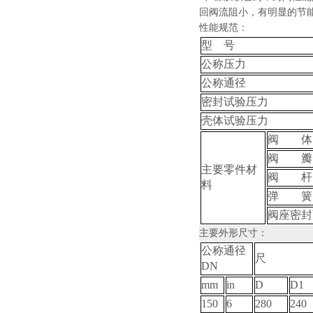
回阀流阻小，有明显的节
性能规范：
型 号
公称压力
公称通径
密封试验压力
壳体试验压力
阀 体
阀 瓣
主要零件材
阀 杆
料
弹 簧
阀座密封
主要外形尺寸：
公称通径
尺 
DN
mm
in
D
D1
150
6
280
240