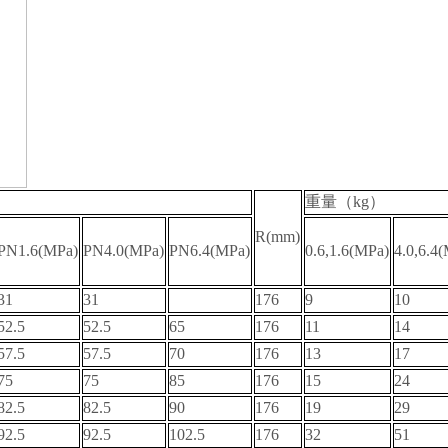
重量（kg）
R(mm)
PN1.6(MPa)
PN4.0(MPa)
PN6.4(MPa)
0.6,1.6(MPa)
4.0,6.4
31
31
176
9
10
52.5
52.5
65
176
11
14
57.5
57.5
70
176
13
17
75
75
85
176
15
24
82.5
82.5
90
176
19
29
92.5
92.5
102.5
176
32
51