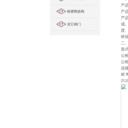
产
耐磨陶瓷阀
产
产
成
其它阀门
度
研
二
形
公
公
连
材
ZG0