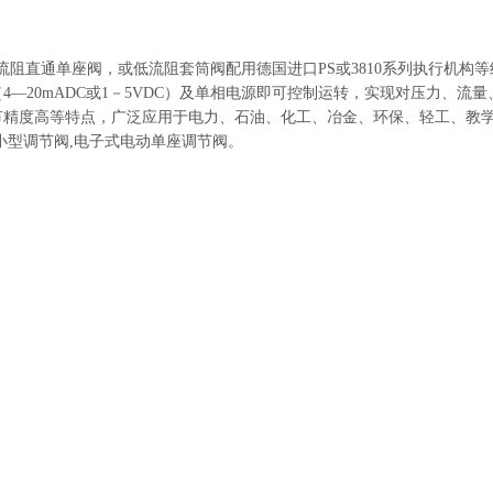
流阻直通单座阀，或低流阻套筒阀配用德国进口
PS
或
3810
系列执行机构等
（
4—20mADC
或
1
－
5VDC
）及单相电源即可控制运转，实现对压力、流量
节精度高等特点，广泛应用于电力、石油、化工、冶金、环保、轻工、教
小型调节阀
,
电子式电动单座调节阀。