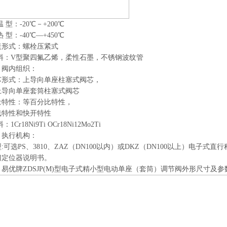
温
型：
-20℃
－
+200℃
热
型：
-40℃―+450℃
盖形式：螺栓压紧式
料：
V
型聚四氟乙烯，柔性石墨，不锈钢波纹管
、阀内组织：
芯形式：上导向单座柱塞式阀芯，
上导向单座套筒柱塞式阀芯
量特性：等百分比特性，
线特性和快开特性
料：
1Cr18Ni9Ti OCr18Ni12Mo2Ti
、执行机构：
型
:
可选
PS
、
3810
、
ZAZ
（
DN100
以内）或
DKZ
（
DN100
以上）电子式直行
门定位器说明书。
、易优牌
ZDSJP(M)
型电子式精小型电动单座（套筒）调节阀外形尺寸及参