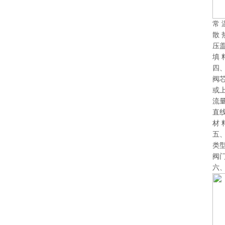
常
散
压
填
四
阀
或
流
直
材
五
类
阀
六