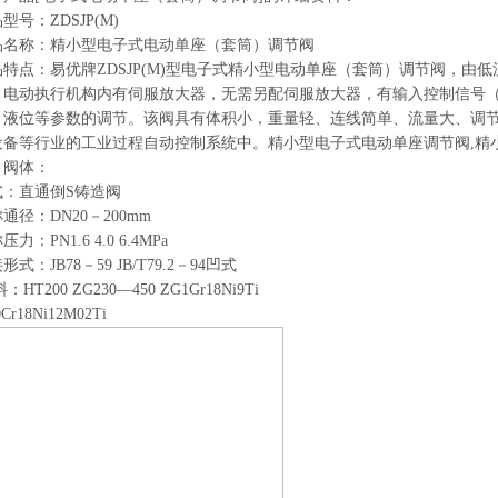
品型号：
ZDSJP(M)
品名称：精小型电子式电动单座（套筒）调节阀
品特点：易优牌
ZDSJP(M)
型电子式精小型电动单座（套筒）调节阀，由低
。电动执行机构内有伺服放大器，无需另配伺服放大器，有输入控制信号
、液位等参数的调节。该阀具有体积小，重量轻、连线简单、流量大、调
设备等行业的工业过程自动控制系统中。精小型电子式电动单座调节阀
,
精
、阀体：
式：直通倒
S
铸造阀
称通径：
DN20
－
200mm
称压力：
PN1.6 4.0 6.4MPa
接形式：
JB78
－
59 JB/T79.2
－
94
凹式
料：
HT200 ZG230—450 ZG1Gr18Ni9Ti
Cr18Ni12M02Ti