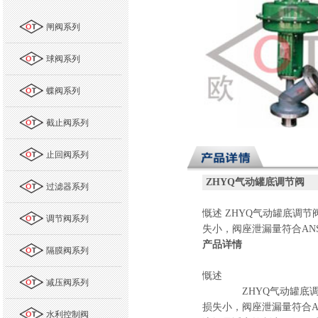
闸阀系列
球阀系列
蝶阀系列
截止阀系列
止回阀系列
ZHYQ
气动罐底调节阀
过滤器系列
慨述
ZHYQ
气动罐底调节
调节阀系列
失小，阀座泄漏量符合
ANS
产品详情
隔膜阀系列
慨述
减压阀系列
ZHYQ
气动罐底
损失小，阀座泄漏量符合
A
水利控制阀