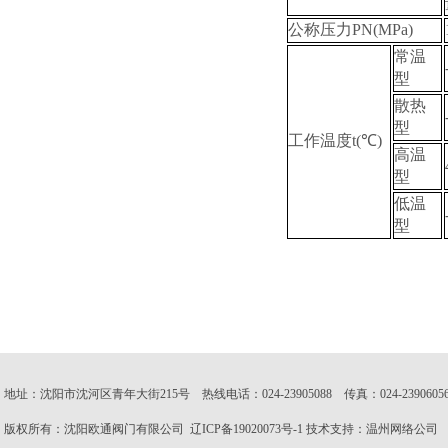
公称压力PN(MPa)
常温
型
散热
型
工作温度t(℃)
高温
型
低温
型
地址：沈阳市沈河区青年大街215号 热线电话：024-23905088 传真：024-23906056 邮
版权所有：沈阳欧通阀门有限公司
辽ICP备19020073号-1
技术支持：
温州网络公司