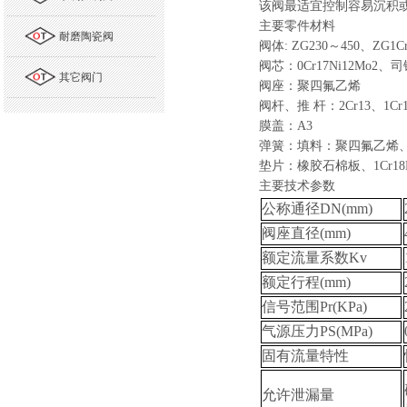
该阀最适宜控制容易沉积
主要零件材料
耐磨陶瓷阀
阀体
: ZG230
～
450
、
ZG1Cr
阀芯：
0Cr17Ni12Mo2
、司
其它阀门
阀座：聚四氟乙烯
阀杆、推
杆：
2Cr13
、
1Cr
膜盖：
A3
弹簧：填料：聚四氟乙烯
垫片：橡胶石棉板、
1Cr18
主要技术参数
公称通径DN(mm)
阀座直径(mm)
额定流量系数Kv
额定行程(mm)
信号范围Pr(KPa)
气源压力PS(MPa)
固有流量特性
允许泄漏量