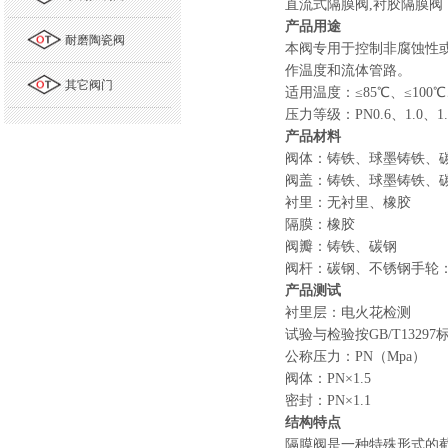
直流式隔膜阀
,
衬胶隔膜阀
产品用途
耐磨陶瓷阀
本阀专用于控制非腐蚀性
作温度和流体管路。
其它阀门
适用温度：
≤85℃
、
≤100℃
压力等级：
PN0.6
、
1.0
、
1
产品材料
阀体：铸铁、球墨铸铁、
阀盖：铸铁、球墨铸铁、
衬里：无衬里、橡胶
隔膜：橡胶
阀瓣：铸铁、碳钢
阀杆：碳钢、不锈钢手轮
产品测试
衬里层：电火花检测
试验与检验按
GB/T13297
公称压力：
PN
（
Mpa
）
阀体：
PN×1.5
密封：
PN×1.1
结构特点
隔膜阀是一种特殊形式的