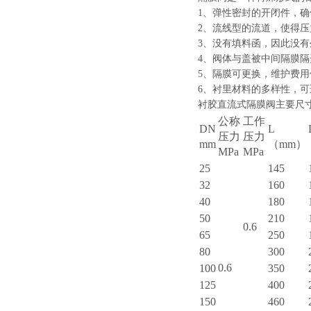
1
、弹性密封的开闭件，确
2
、流线型的流道，使得压
3
、没有填料函，因此没有
4
、阀体与盖被中间隔膜隔
5
、隔膜可更换，维护费用
6
、衬里材料的多样性，可
衬胶直流式隔膜阀主要尺
公称
工作
DN
L
压力
压力
mm
（mm）
MPa
MPa
25
145
32
160
40
180
50
210
0.6
65
250
80
300
0.6
100
350
125
400
150
460