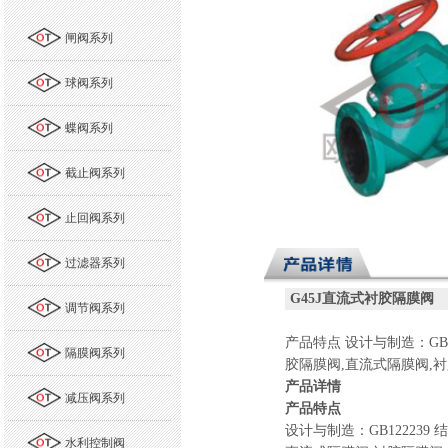
闸阀系列
球阀系列
蝶阀系列
截止阀系列
止回阀系列
过滤器系列
G45J
直流式衬胶隔膜阀
调节阀系列
产品特点
设计与制造：
GB
隔膜阀系列
胶隔膜阀
,
直流式隔膜阀
,
衬
产品详情
减压阀系列
产品特点
设计与制造：
GB122239
结
水利控制阀