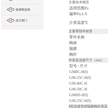
主要技术规范
适用范围Pa
耐磨陶瓷阀
漏率Pa.L/S
其它阀门
介质温度℃
主要零部件材质
零件名称
阀体
隔膜
阀杆
外形及连接尺寸（
mm
）
型号 \ 尺寸
GM0C-H(Ⅰ)
GM-25C-H(Ⅰ)
GM-40C-H
GM-50C-H
GM0D-H(Ⅰ)
GM-25C-H(Ⅰ)
Ⅱ
型连接管焊隔膜阀外形及