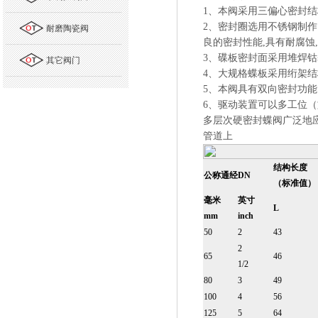
1、本阀采用三偏心密封
2、密封圈选用不锈钢制
耐磨陶瓷阀
良的密封性能,具有耐腐蚀
3、碟板密封面采用堆焊
其它阀门
4、大规格蝶板采用绗架
5、本阀具有双向密封功
6、驱动装置可以多工位（旋
多层次硬密封蝶阀广泛地
管道上
结构长度
公称通经
DN
（标准值）
毫米
英寸
L
mm
inch
50
2
43
2
65
46
1/2
80
3
49
100
4
56
125
5
64