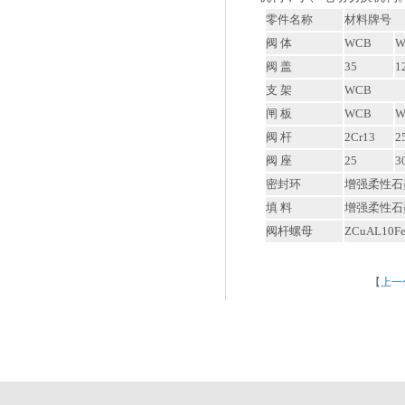
零件名称
材料牌号
阀 体
WCB
W
阀 盖
35
1
支 架
WCB
闸 板
WCB
W
阀 杆
2Cr13
2
阀 座
25
3
密封环
增强柔性石
填 料
增强柔性石
阀杆螺母
ZCuAL10F
【
上一