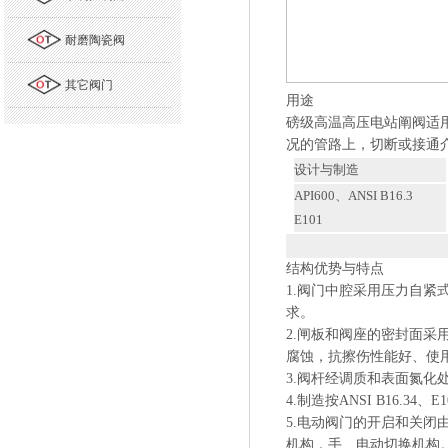
耐磨陶瓷阀
其它阀门
用途
磅级高温高压电站阐阀适
况的管路上，切断或接通
设计与制造
API600
、
ANSI B16.3
E101
结构优势与特点
1.
阀门中腔采用压力自紧
求。
2.
闸板和阀座的密封面采
腐蚀，抗擦伤性能好、使
3.
阀杆经调质和表面氮化
4.
制造按
ANSI B16.34
、
E1
5.
电动阀门的开启和关闭
机构，手、电动切换机构